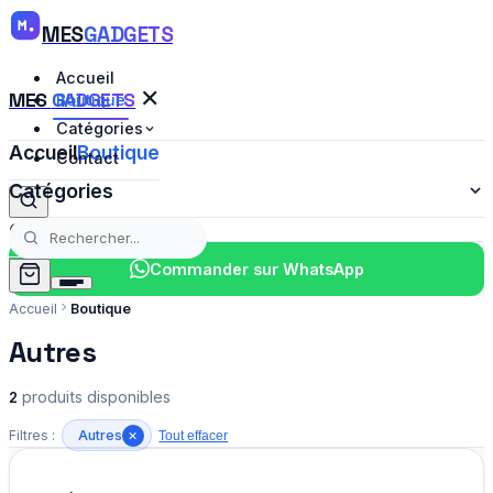
MES
GADGETS
Accueil
✕
MES
GADGETS
Boutique
Catégories
Accueil
Boutique
Contact
Catégories
Contact
Chargement...
Commander sur WhatsApp
Accueil
Boutique
Autres
2
produit
s
disponible
s
Filtres :
Autres
Tout effacer
✕